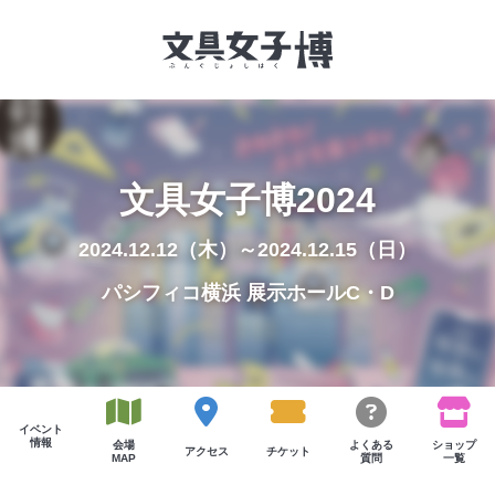
文具女子博とは
文具女子博2024
イベント一覧
2024.12.12（木）～2024.12.15（日）
NEWS
パシフィコ横浜 展示ホールC・D
文具女子アワード
アイデアコンペ
レポート
イベント
情報
会場
よくある
ショップ
アクセス
チケット
MAP
質問
一覧