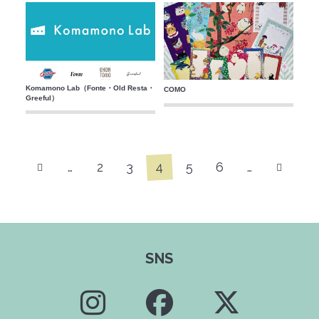
Komamono Lab（Fonte・Old Resta・
COMO
Greeful）
4
…
2
3
5
6
…
SNS