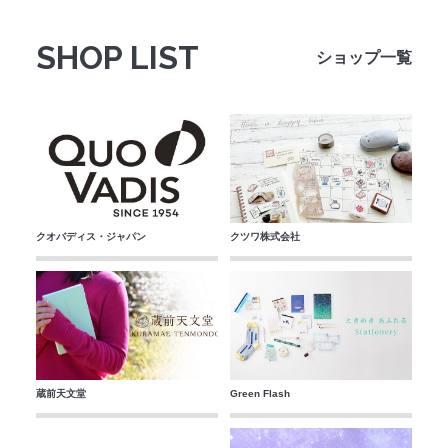
法人のみなさまへ
SHOP LIST
ショップ一覧
SHARE ME!
クオバディス・ジャパン
クツワ株式会社
蔵前天文堂
Green Flash