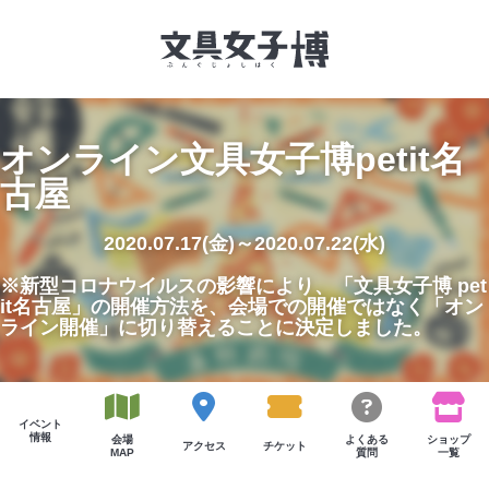
オンライン文具女子博petit名
文具女子博とは
古屋
イベント一覧
2020.07.17(金)～2020.07.22(水)
NEWS
※新型コロナウイルスの影響により、「文具女子博 pet
it名古屋」の開催方法を、会場での開催ではなく「オン
文具女子アワード
ライン開催」に切り替えることに決定しました。
アイデアコンペ
レポート
イベント
情報
会場
よくある
ショップ
アクセス
チケット
MAP
質問
一覧