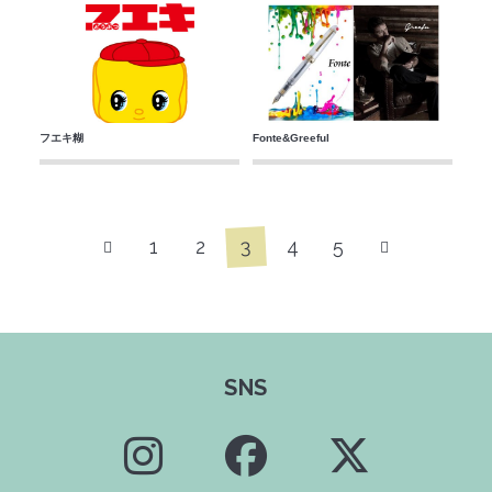
フエキ糊
Fonte&Greeful
3
1
2
4
5
SNS