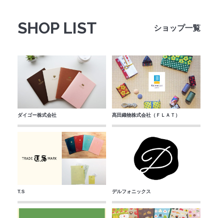
法人のみなさまへ
SHOP LIST
ショップ一覧
SHARE ME!
ダイゴー株式会社
髙田織物株式会社（ＦＬＡＴ）
T.S
デルフォニックス