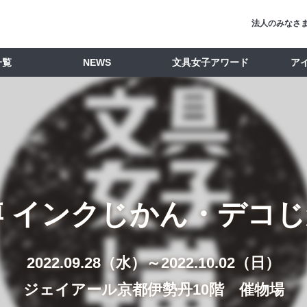
法人のみなさ
一覧
NEWS
文具女子アワード
ア
 インクじかん・デコじ
2022.09.28（水）～2022.10.02（日）
ジェイアール京都伊勢丹10階 催物場