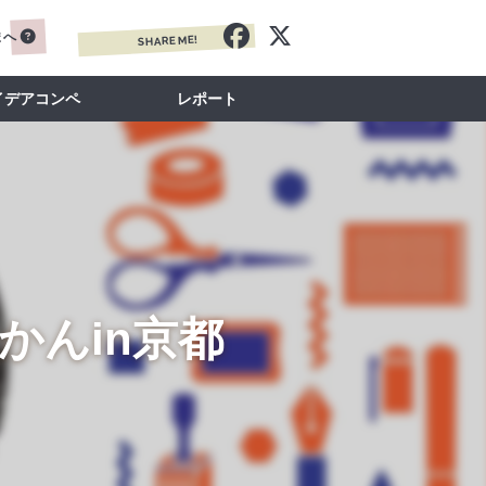
まへ
SHARE ME!
イデアコンペ
レポート
かんin京都