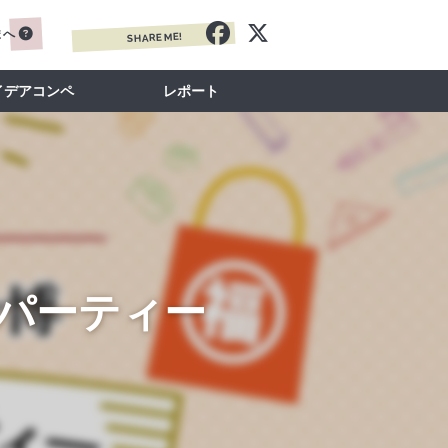
まへ
SHARE ME!
イデアコンペ
レポート
”パーティー