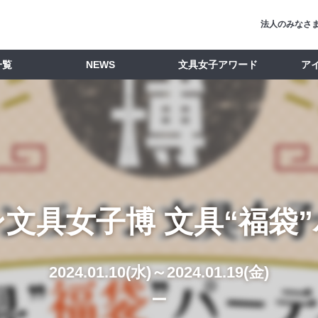
法人のみなさ
一覧
NEWS
文具女子アワード
ア
文具女子博 文具“福袋
2024.01.10(水)～2024.01.19(金)
ー