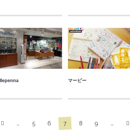
llepenna
マービー
7
…
5
6
8
9
…