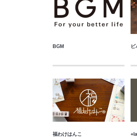
BGM
ビ
福わけはんこ
+