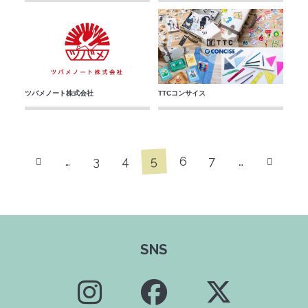
ツバメノート株式会社
TTCコンサイス
5
…
3
4
6
7
…
SNS