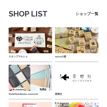
法人のみなさまへ
SHOP LIST
ショップ一覧
SHARE ME!
スタンプマルシェ
spicaの庭
SlideNote&kaku souvenir
星燈社