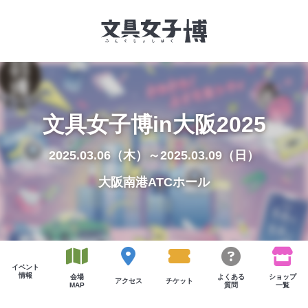
文具女子博とは
文具女子博in大阪2025
イベント一覧
2025.03.06（木）～2025.03.09（日）
NEWS
大阪南港ATCホール
文具女子アワード
アイデアコンペ
レポート
イベント
情報
会場
よくある
ショップ
アクセス
チケット
MAP
質問
一覧