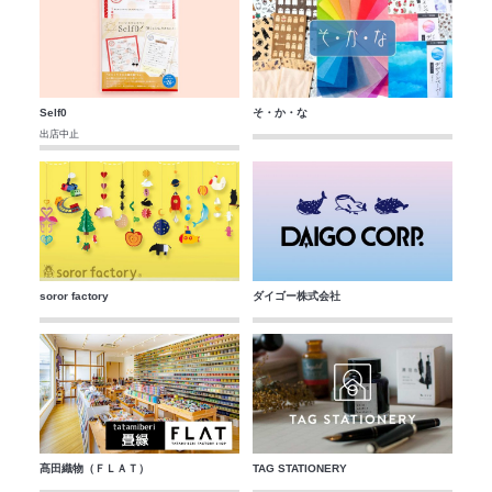
Self0
そ・か・な
出店中止
soror factory
ダイゴー株式会社
髙田織物（ＦＬＡＴ）
TAG STATIONERY