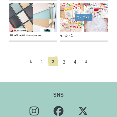
SlideNote＆kaku souvenir
そ・か・な
2
1
3
4
SNS