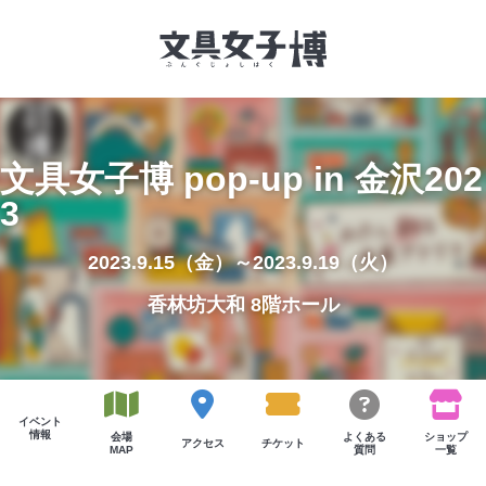
文具女子博とは
文具女子博 pop-up in 金沢202
3
イベント一覧
NEWS
2023.9.15（金）～2023.9.19（火）
香林坊大和 8階ホール
文具女子アワード
アイデアコンペ
レポート
イベント
情報
会場
よくある
ショップ
アクセス
チケット
MAP
質問
一覧