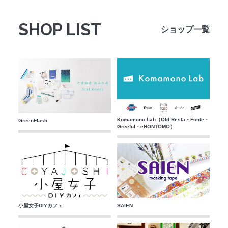
法人のみなさまへ
SHOP LIST
ショップ一覧
SHARE ME!
Komamono Lab（Old Resta・Fonte・
GreenFlash
Greeful・eHONTOMO）
小屋女子DIYカフェ
SAIEN