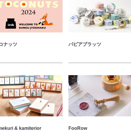
コナッツ
パピアプラッツ
mekuri & kamiterior
FooRow