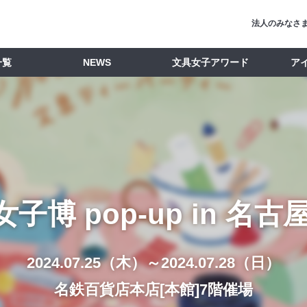
法人のみなさ
一覧
NEWS
文具女子アワード
ア
子博 pop-up in 名古屋
2024.07.25（木）～2024.07.28（日）
名鉄百貨店本店[本館]7階催場