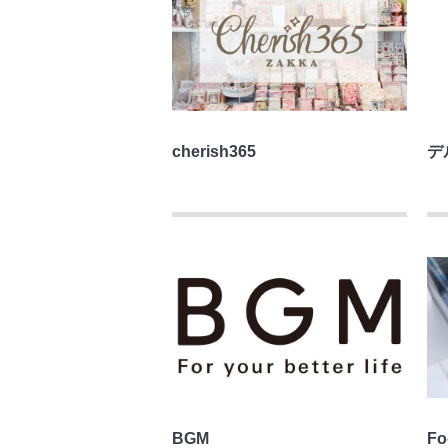
cherish365
デ
BGM
F