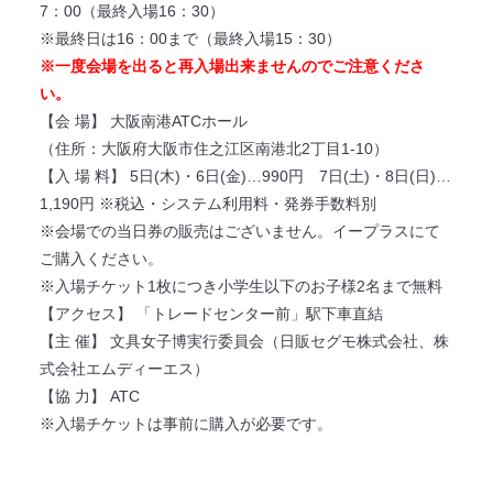
7：00（最終入場16：30）
※最終日は16：00まで（最終入場15：30）
※一度会場を出ると再入場出来ませんのでご注意くださ
い。
【会 場】 大阪南港ATCホール
（住所：大阪府大阪市住之江区南港北2丁目1-10）
【入 場 料】 5日(木)・6日(金)…990円 7日(土)・8日(日)…
1,190円 ※
税込・システム利用料・発券手数料別
※会場での当日券の販売はございません。イープラスにて
ご購入ください。
※入場チケット1枚につき小学生以下のお子様2名まで無料
【アクセス】 「トレードセンター前」駅下車直結
【主 催】 文具女子博実行委員会（日販セグモ株式会社、株
式会社エムディーエス）
【協 力】 ATC
※入場チケットは事前に購入が必要です。