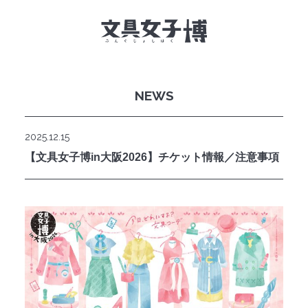
NEWS
文具女子博とは
イベント一覧
2025.12.15
【文具女子博in大阪2026】チケット情報／注意事項
NEWS
文具女子アワード
アイデアコンペ
レポート