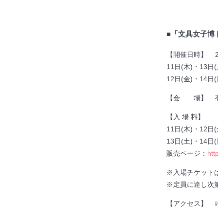
■「文具女子博
【開催日時】 202
11日(木)・13日
12日(金)・14日
【会 場】 有明
【入 場 料】
11日(木)・12日
13日(土)・14
販売ページ：
htt
※入場チケット
※定員に達し次
【アクセス】 