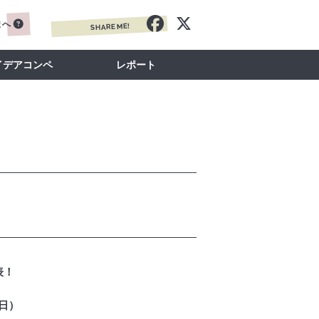
まへ
SHARE ME!
イデアコンペ
レポート
！
表！
（日）