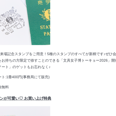
に来場記念スタンプをご用意！5種のスタンプのすべてが新柄です♪ぜひ
をお持ちの方限定で捺すことのできる「文具女子博トーキョー2026」
ノート」のゲットもお忘れなく♪
ト:1冊400円(事務局にて販売)
加無料
ンが可愛い♡ お買い上げ特典