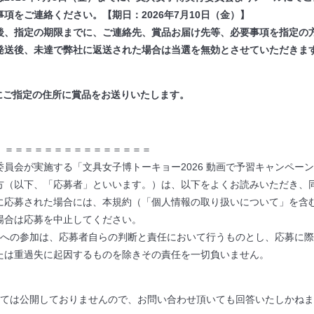
項をご連絡ください。【期日：2026年7月10日（金）】
後、指定の期限までに、ご連絡先、賞品お届け先等、必要事項を指定の
発送後、未達で弊社に返送された場合は当選を無効とさせていただきま
旬にご指定の住所に賞品をお送りいたします。
】＝＝＝＝＝＝＝＝＝＝＝＝＝＝＝
委員会が実施する「文具女子博トーキョー2026 動画で予習キャンペー
方（以下、「応募者」といいます。）は、以下をよくお読みいただき、
に応募された場合には、本規約（「個人情報の取り扱いについて」を含
場合は応募を中止してください。
ンへの参加は、応募者自らの判断と責任において行うものとし、応募に
は重過失に起因するものを除きその責任を一切負いません。
しては公開しておりませんので、お問い合わせ頂いても回答いたしかね