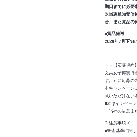
期日までに必要事
※当選通知受信
合、また賞品の
■賞品発送
2026年7月下
＝＝【応募規約
文具女子博実行
す。）に応募の
本キャンペーン
意いただけない
■本キャンペー
当社の故意また
※注意事項※
■審査基準に関