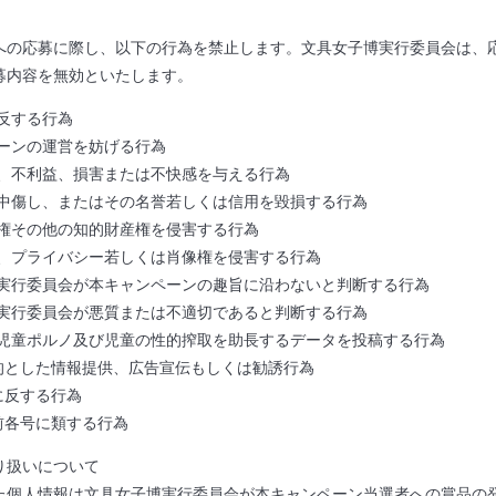
への応募に際し、以下の行為を禁止します。文具女子博実行委員会は、
募内容を無効といたします。
違反する行為
ペーンの運営を妨げる行為
惑、不利益、損害または不快感を与える行為
誹謗中傷し、またはその名誉若しくは信用を毀損する行為
作権その他の知的財産権を侵害する行為
産、プライバシー若しくは肖像権を侵害する行為
子博実行委員会が本キャンペーンの趣旨に沿わないと判断する行為
子博実行委員会が悪質または不適切であると判断する行為
つ、児童ポルノ及び児童の性的搾取を助長するデータを投稿する行為
目的とした情報提供、広告宣伝もしくは勧誘行為
俗に反する行為
、前各号に類する行為
り扱いについて
た個人情報は文具女子博実行委員会が本キャンペーン当選者への賞品の