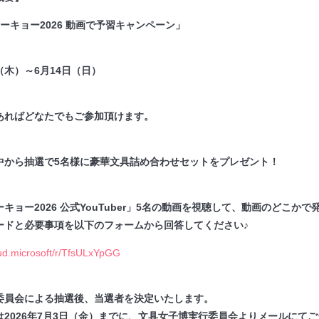
ーキョー2026 動画で予習キャンペーン」
日（木）～6月14日（日）
あればどなたでもご参加頂けます。
中から抽選で5名様に豪華文具詰め合わせセットをプレゼント！
キョー2026 公式YouTuber」5名の動画を視聴して、動画のどこか
ードと必要事項を以下のフォームから回答してください♪
oud.microsoft/r/TfsULxYpGG
委員会による抽選後、当選者を決定いたします。
は2026年7月3日（金）までに、文具女子博実行委員会よりメールにて