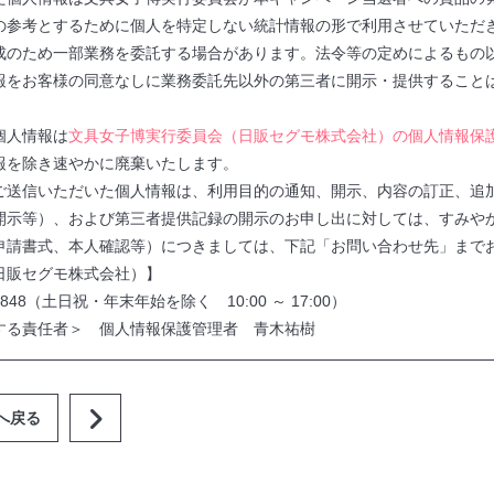
の参考とするために個人を特定しない統計情報の形で利用させていただ
成のため一部業務を委託する場合があります。法令等の定めによるもの
報をお客様の同意なしに業務委託先以外の第三者に開示・提供すること
）
個人情報は
文具女子博実行委員会（日販セグモ株式会社）の個人情報保
報を除き速やかに廃棄いたします。
ご送信いただいた個人情報は、利用目的の通知、開示、内容の訂正、追
開示等）、および第三者提供記録の開示のお申し出に対しては、すみや
申請書式、本人確認等）につきましては、下記「お問い合わせ先」まで
日販セグモ株式会社）】
3-4848（土日祝・年末年始を除く 10:00 ～ 17:00）
する責任者＞ 個人情報保護管理者 青木祐樹
へ戻る