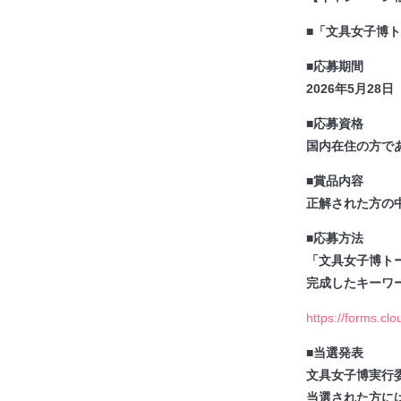
■「文具女子博ト
■応募期間
2026年5月28
■応募資格
国内在住の方で
■賞品内容
正解された方の
■応募方法
「文具女子博トー
完成したキーワ
https://forms.cl
■当選発表
文具女子博実行
当選された方に