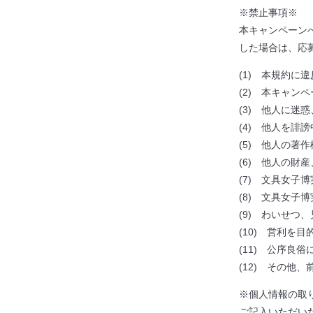
※禁止事項※
本キャンペーン
した場合は、応
(1) 本規約に
(2) 本キャン
(3) 他人に迷
(4) 他人を
(5) 他人の著
(6) 他人の財
(7) 文具女
(8) 文具女
(9) わいせ
(10) 営利を
(11) 公序良
(12) その他
※個人情報の取
ご記入いただい