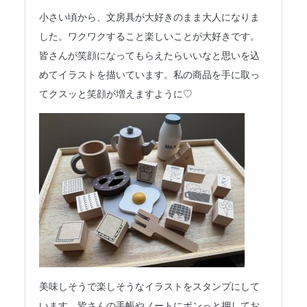
法人のみなさまへ
小さい頃から、文房具が大好きのまま大人になりま
した。ワクワクすること楽しいことが大好きです。
SHARE ME!
皆さんが笑顔になってもらえたらいいなと思いを込
めてイラストを描いています。私の商品を手に取っ
てクスッと笑顔が増えますように♡
美味しそうで楽しそうなイラストをスタンプにして
います。皆さんの手帳やノートにポンっと押してお