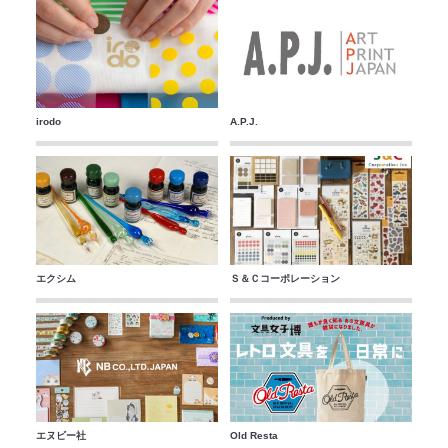
irodo
A.P.J.
エクシム
Ｓ＆Ｃコーポレーション
エヌビー社
Old Resta