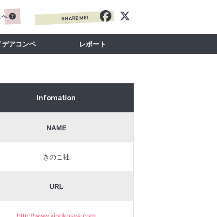
まへ
SHARE ME!
イデアコンペ
レポート
Infomation
NAME
きのこ社
URL
http://www.kinokosya.com