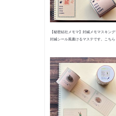
【秘密結社メモマ】封緘メモマスキング
封緘シール風書けるマステです。こちら