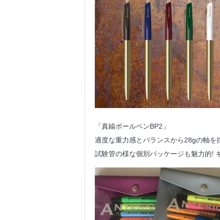
「真鍮ボールペンBP2」
適度な重力感とバランスから28gの軸を
試験管の様な個別パッケージも魅力的! 