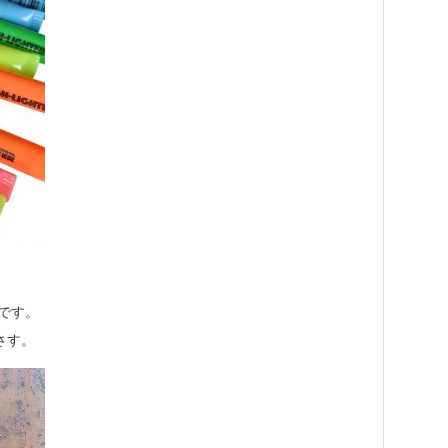
です。
さす。