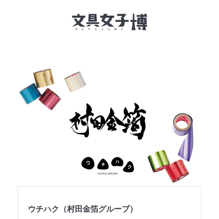
文具女子博とは
イベント一覧
NEWS
文具女子アワード
アイデアコンペ
レポート
ウチハク（村田金箔グループ）