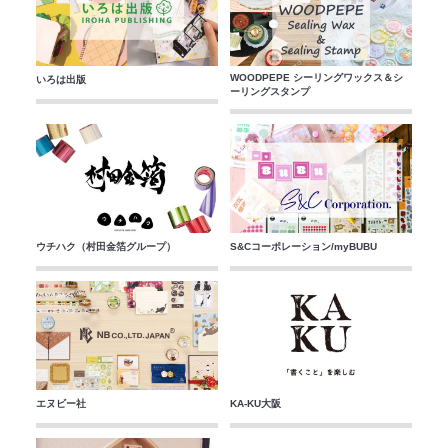
WOODPEPE シーリングワックス＆シ
いろは出版
ーリングスタンプ
ウチハク（村田金箔グループ）
S&Cコーポレーション/myBUBU
エヌビー社
KA-KU大阪