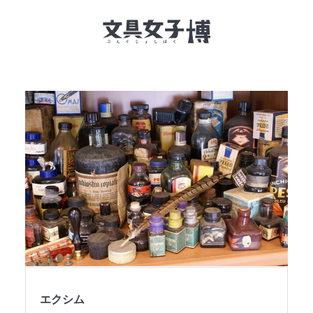
文具女子博とは
イベント一覧
NEWS
文具女子アワード
アイデアコンペ
レポート
エクシム