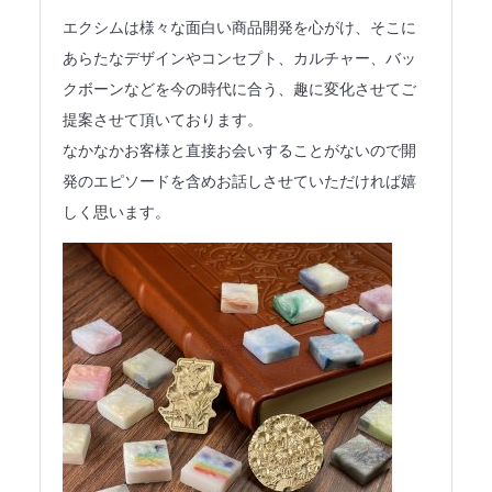
法人のみなさまへ
エクシムは様々な面白い商品開発を心がけ、そこに
あらたなデザインやコンセプト、カルチャー、バッ
SHARE ME!
クボーンなどを今の時代に合う、趣に変化させてご
提案させて頂いております。
なかなかお客様と直接お会いすることがないので開
発のエピソードを含めお話しさせていただければ嬉
しく思います。