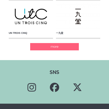
UN TROIS CINQ
一九堂
more
SNS