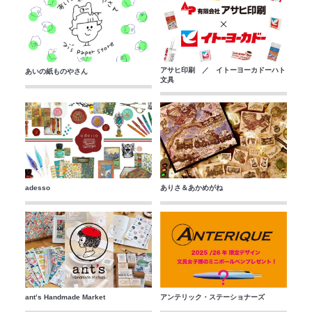
アサヒ印刷 ／ イトーヨーカドーハト
あいの紙ものやさん
文具
adesso
ありさ＆あかめがね
ant’s Handmade Market
アンテリック・ステーショナーズ