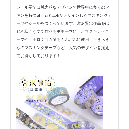
法人のみなさまへ
シール堂では魅力的なデザインで世界中に多くのフ
ァンを持つShinzi Katohがデザインしたマスキングテ
SHARE ME!
ープやシールをつくっています。宮沢賢治作品をは
じめ様々な文学作品をモチーフにしたマスキングテ
ープや、ホログラム箔をふんだんに使用したきらき
らのマスキングテープなど、人気のデザインを揃え
てお待ちしております！