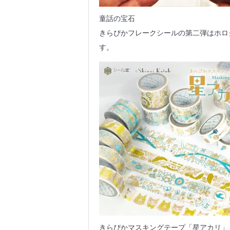
童話の宝石
きらぴかフレークシールの第二弾はホロ
す。
きらぴかマスキングテープ「星アカリ」