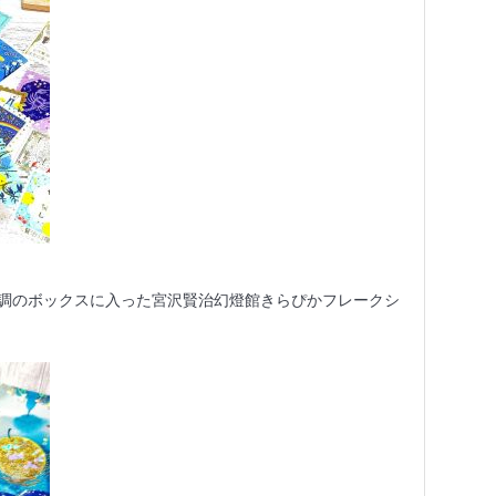
調のボックスに入った宮沢賢治幻燈館きらぴかフレークシ