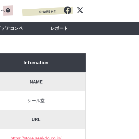
まへ
SHARE ME!
イデアコンペ
レポート
Infomation
NAME
シール堂
URL
https://store.seal-do.co.jp/