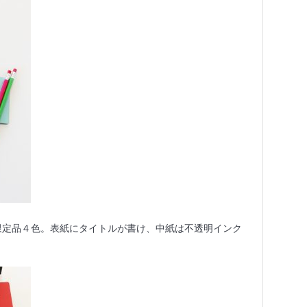
ーの限定品４色。表紙にタイトルが書け、中紙は不透明インク