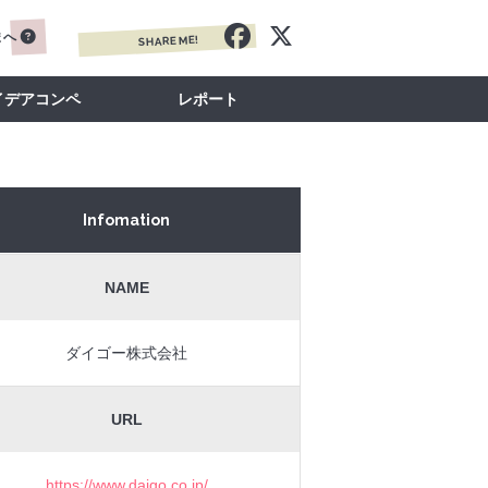
まへ
SHARE ME!
イデアコンペ
レポート
Infomation
NAME
ダイゴー株式会社
URL
https://www.daigo.co.jp/