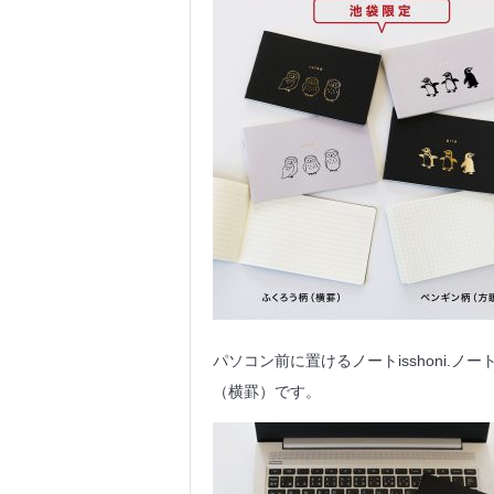
パソコン前に置けるノートisshoni.
（横罫）です。