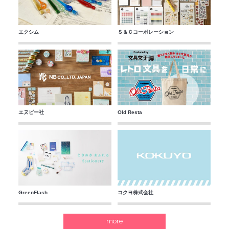
エクシム
Ｓ＆Ｃコーポレーション
エヌビー社
Old Resta
GreenFlash
コクヨ株式会社
more