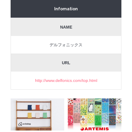
Infomation
NAME
デルフォニックス
URL
http://www.delfonics.com/top.html