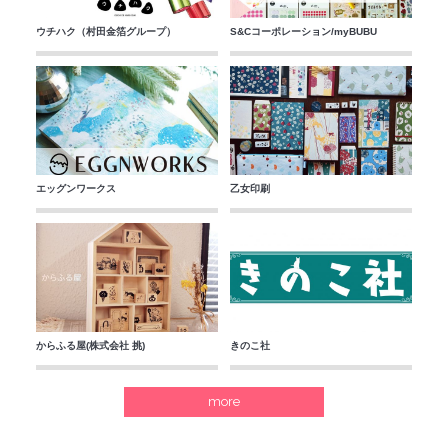
ウチハク（村田金箔グループ）
S&Cコーポレーション/myBUBU
エッグンワークス
乙女印刷
からふる屋(株式会社 挑)
きのこ社
more