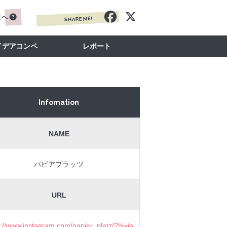
まへ
SHARE ME!
イデアコンペ
レポート
Infomation
NAME
パピアプラッツ
URL
s://www.instagram.com/papier_platz/?hl=ja