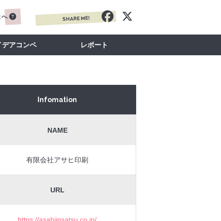
まへ
SHARE ME!
イデアコンペ
レポート
Infomation
NAME
有限会社アサヒ印刷
URL
https://asahiinsatsu.co.jp/