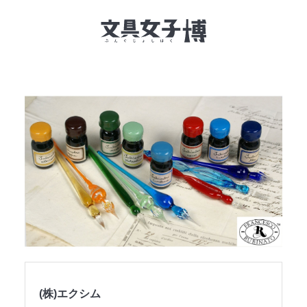
文具女子博とは
イベント一覧
NEWS
文具女子アワード
アイデアコンペ
レポート
(株)エクシム