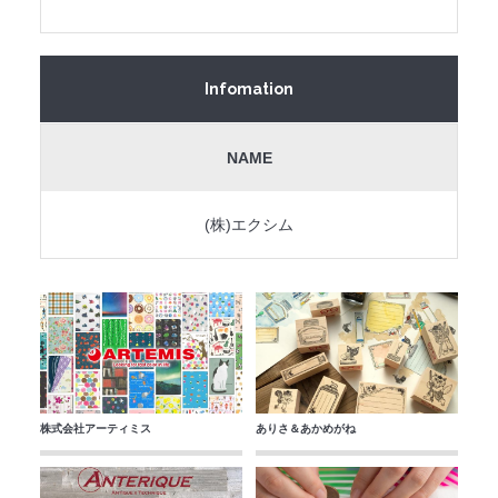
Infomation
NAME
(株)エクシム
株式会社アーティミス
ありさ＆あかめがね