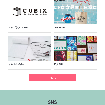
エムプラン（CUBIX)
Old Resta
オキナ株式会社
乙女印刷
more
SNS