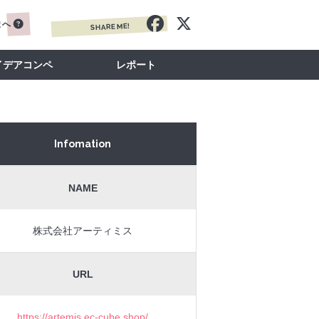
まへ
SHARE ME!
イデアコンペ
レポート
Infomation
NAME
株式会社アーティミス
URL
https://artemis.ec-cube.shop/