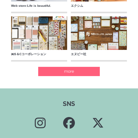
Web store:Life is beautiful.
エクシム
㈱S＆Cコーポレーション
エヌビー社
more
SNS