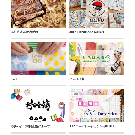
ありさ＆あかめがね
ant’s Handmade Market
irodo
いろは出版
ウチハク（村田金箔グループ）
S&Cコーポレーション/myBUBU