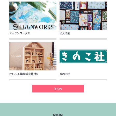
エッグンワークス
乙女印刷
からふる屋(株式会社 挑)
きのこ社
more
SNS