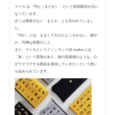
法人のみなさまへ
マトカ は「円か（まどか）」という形容動詞が元に
なっています。
SHARE ME!
古くは濁音のない「まとか」とも言われていまし
た。
「円か」とは、まるくて欠けたところがない、穏や
か、円満な状態のこと。
また、マトカというフィンランド語 matka には
「旅」という意味があり、旅の高揚感のような、心
がワクワクする商品を発信していきたいという想い
も込められています。