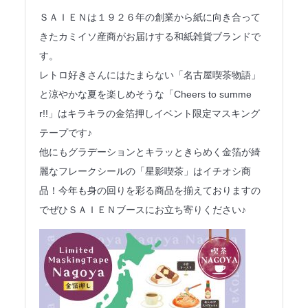
法人のみなさまへ
ＳＡＩＥＮは１９２６年の創業から紙に向き合って
きたカミイソ産商がお届けする和紙雑貨ブランドで
SHARE ME!
す。
レトロ好きさんにはたまらない「名古屋喫茶物語」
と涼やかな夏を楽しめそうな「Cheers to summe
r!!」はキラキラの金箔押しイベント限定マスキング
テープです♪
他にもグラデーションとキラッときらめく金箔が綺
麗なフレークシールの「星影喫茶」はイチオシ商
品！今年も身の回りを彩る商品を揃えておりますの
でぜひＳＡＩＥＮブースにお立ち寄りください♪