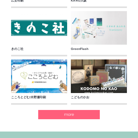
乙女印刷
KA-KU大阪
きのこ社
GreenFlash
こころとどむ/木野瀬印刷
こどものかお
more