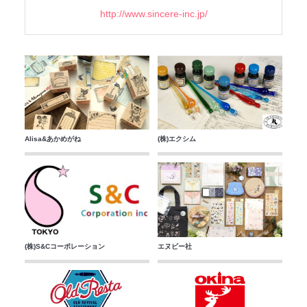
http://www.sincere-inc.jp/
Alisa&あかめがね
(株)エクシム
(株)S&Cコーポレーション
エヌビー社