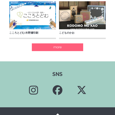
こころとどむ/木野瀬印刷
こどものかお
more
SNS