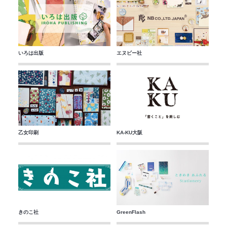
いろは出版
エヌビー社
乙女印刷
KA-KU大阪
きのこ社
GreenFlash