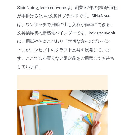
法人のみなさまへ
SlideNoteとkaku souvenirは、創業 57年の(株)研恒社
が手掛ける2つの文房具ブランドです。SlideNote
SHARE ME!
は、ワンタッチで用紙の出し入れが簡単にできる、
文具業界初の新感覚バインダーです。kaku souvenir
は、用紙や色にこだわり「大切な方へのプレゼン
ト」がコンセプトのクラフト文具を展開していま
す。ここでしか買えない限定品をご用意してお待ち
しています。