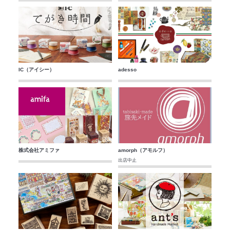
IC（アイシー）
adesso
株式会社アミファ
amorph（アモルフ）
出店中止