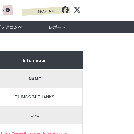
まへ
SHARE ME!
イデアコンペ
レポート
Infomation
NAME
THINGS ‘N’ THANKS
URL
https://www.things-and-thanks.com/