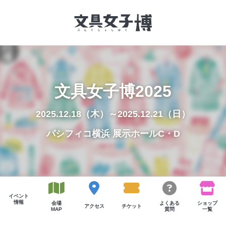
文具女子博とは
文具女子博2025
イベント一覧
2025.12.18（木）～2025.12.21（日）
NEWS
パシフィコ横浜 展示ホールC・D
文具女子アワード
アイデアコンペ
レポート
イベント
情報
会場
よくある
ショップ
アクセス
チケット
MAP
質問
一覧