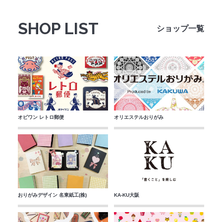
法人のみなさまへ
SHOP LIST
ショップ一覧
SHARE ME!
オビワン レトロ郵便
オリエステルおりがみ
おりがみデザイン 名東紙工(株)
KA-KU大阪