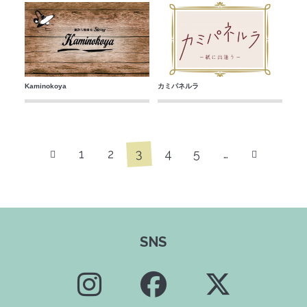
Kaminokoya
カミパネルラ
3
1
2
4
5
…
SNS