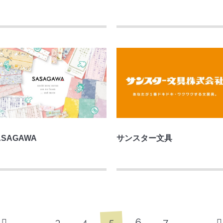
ASAGAWA
サンスター文具
5
…
3
4
6
7
…