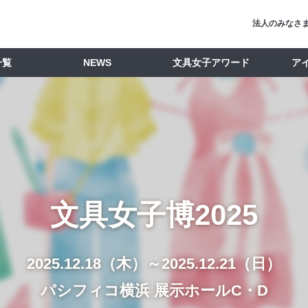
法人のみなさ
一覧
NEWS
文具女子アワード
ア
文具女子博2025
2025.12.18（木）～2025.12.21（日）
パシフィコ横浜 展示ホールC・D