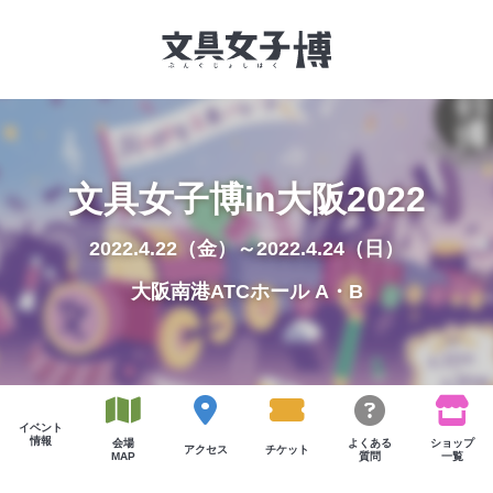
文具女子博とは
文具女子博in大阪2022
イベント一覧
2022.4.22（金）～2022.4.24（日）
NEWS
大阪南港ATCホール A・B
文具女子アワード
アイデアコンペ
レポート
イベント
情報
会場
よくある
ショップ
アクセス
チケット
MAP
質問
一覧