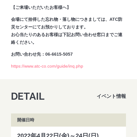
【ご来場いただいたお客様へ】
法人のみなさまへ
SHARE ME!
会場にて拾得した忘れ物・落し物につきましては、ATC防
災センターにてお預かりしております。
お心当たりのあるお客様は下記お問い合わせ窓口までご連
絡ください。
お問い合わせ先：06-6615-5057
https://www.atc-co.com/guide/inq.php
DETAIL
イベント情報
開催日時
2022年4月22日(金)～24日(日)