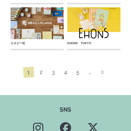
エヌビー社
EHONS TOKYO
1
2
3
4
5
…
SNS