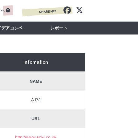
まへ
SHARE ME!
イデアコンペ
レポート
Infomation
NAME
A.P.J
URL
http://www.apj-i.co.jp/