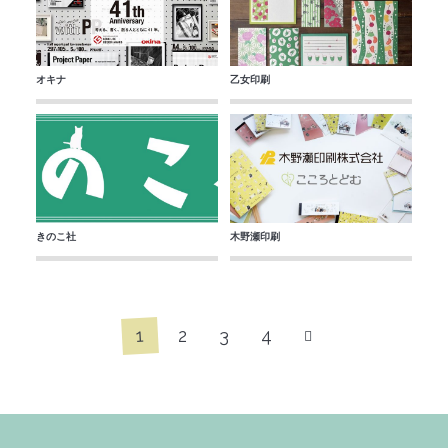
オキナ
乙女印刷
きのこ社
木野瀬印刷
1
2
3
4