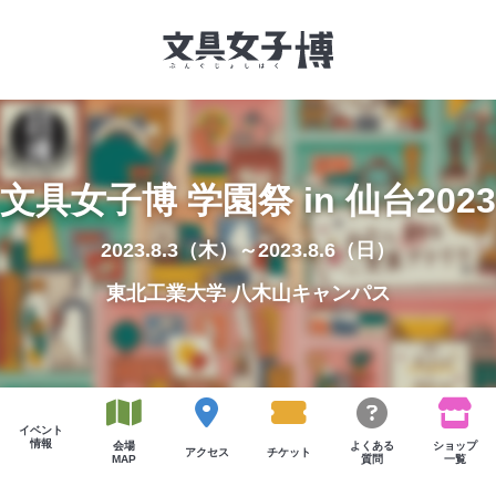
文具女子博とは
文具女子博 学園祭 in 仙台2023
イベント一覧
2023.8.3（木）～2023.8.6（日）
NEWS
東北工業大学 八木山キャンパス
文具女子アワード
アイデアコンペ
レポート
イベント
情報
会場
よくある
ショップ
アクセス
チケット
MAP
質問
一覧