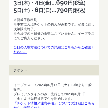
3
4
690
日(木)・
日(金)…
円(税込)
5
6
790
日(土)・
日(日)…
円(税込)
※発券手数料別
※事前に入場チケットの購入が必要です。定員に達し
次第販売終了。
※会場での当日券の販売はございません。イープラス
にてご購入ください。
当日の入場方法についての詳細はこちらからご確認く
ださい。
チケット
イープラスにて2023年6月17日（土）10時より一般
販売。
プレミアムタイムのみ、先行して2023年6月9日
（金）より先行抽選受付を開始します。
「チケット情報／注意事項」についての詳細はこちら
からご確認ください。