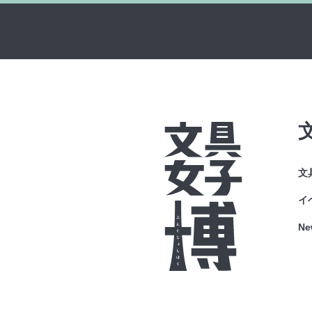
文
イ
Ne