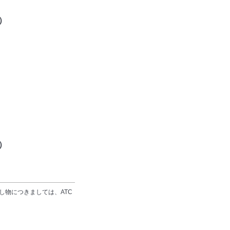
日）
日）
し物につきましては、ATC