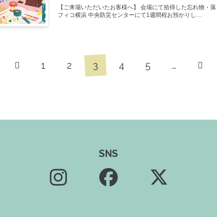
【ご来場いただいたお客様へ】 会場にて拾得した忘れ物・
フィコ横浜 中央防災センターにて1週間程お預かりし…
3
1
2
4
5
…
SNS