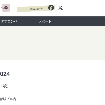
まへ
SHARE ME!
イデアコンペ
レポート
024
（月・祝）
京都駅ビル内）