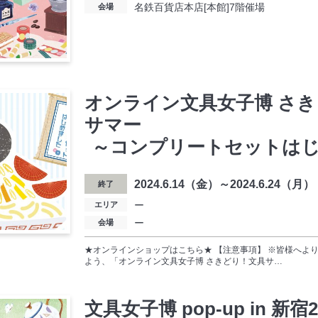
名鉄百貨店本店[本館]7階催場
会場
オンライン文具女子博 さ
サマー
～コンプリートセットは
2024.6.14（金）～2024.6.24（月）
終了
ー
エリア
ー
会場
★オンラインショップはこちら★ 【注意事項】 ※皆様へよ
よう、「オンライン文具女子博 さきどり！文具サ…
文具女子博 pop-up in 新宿2