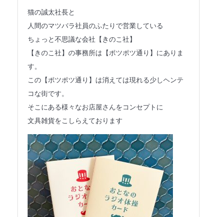
法人のみなさまへ
猫の誠太社長と
人間のマツバラ社員のふたりで営業している
SHARE ME!
ちょっと不思議な会社【きのこ社】
【きのこ社】の事務所は【ポツポツ通り】にありま
す。
この【ポツポツ通り】は消えては現れる少しヘンテ
コな街です。
そこにある様々なお店屋さんをコンセプトに
文具雑貨をこしらえております