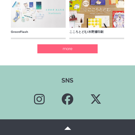
GreenFlash
こころとどむ/木野瀬印刷
more
SNS