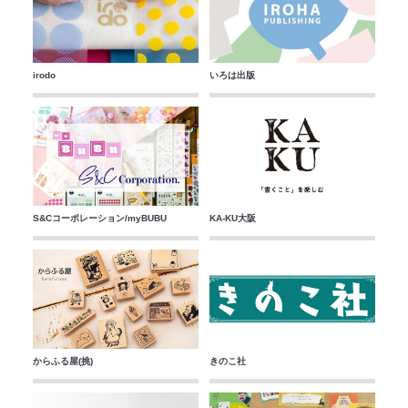
irodo
いろは出版
S&Cコーポレーション/myBUBU
KA-KU大阪
からふる屋(挑)
きのこ社