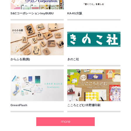
S&Cコーポレーション/myBUBU
KA-KU大阪
からふる屋(挑)
きのこ社
GreenFlash
こころとどむ/木野瀬印刷
more