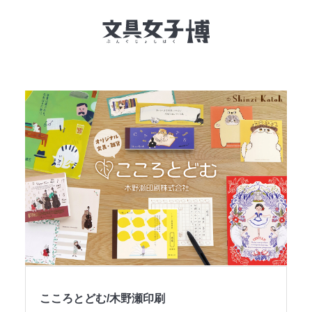
文具女子博とは
イベント一覧
NEWS
文具女子アワード
アイデアコンペ
レポート
こころとどむ/木野瀬印刷