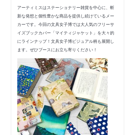
法人のみなさまへ
アーティミスはステーショナリー雑貨を中心に、斬
新な発想と個性豊かな商品を提供し続けているメー
SHARE ME!
カーです。今回の文具女子博では大人気のフリーサ
イズブックカバー「マイティジャケット」を大々的
にラインナップ！文具女子博ビジュアル柄も展開し
ます。ぜひブースにお立ち寄りください！