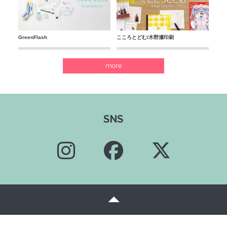
GreenFlash
こころとどむ/木野瀬印刷
more
SNS