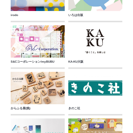
irodo
いろは出版
S&Cコーポレーション/myBUBU
KA-KU大阪
からふる屋(挑)
きのこ社