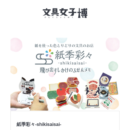
文具女子博とは
イベント一覧
NEWS
文具女子アワード
アイデアコンペ
レポート
紙季彩々-shikisaisai-