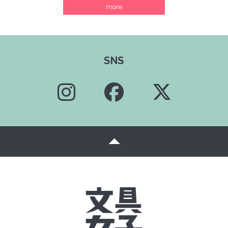
more
SNS