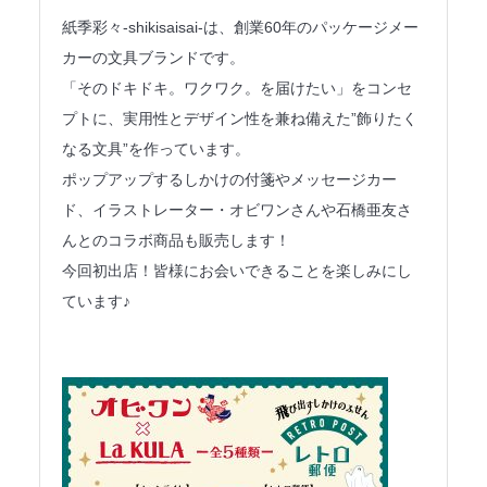
法人のみなさまへ
紙季彩々-shikisaisai-は、創業60年のパッケージメー
カーの文具ブランドです。
SHARE ME!
「そのドキドキ。ワクワク。を届けたい」をコンセ
プトに、実用性とデザイン性を兼ね備えた”飾りたく
なる文具”を作っています。
ポップアップするしかけの付箋やメッセージカー
ド、イラストレーター・オビワンさんや石橋亜友さ
んとのコラボ商品も販売します！
今回初出店！皆様にお会いできることを楽しみにし
ています♪