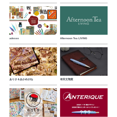
adesso
Afternoon Tea LIVING
ありさ＆あかめがね
有田文翔窯