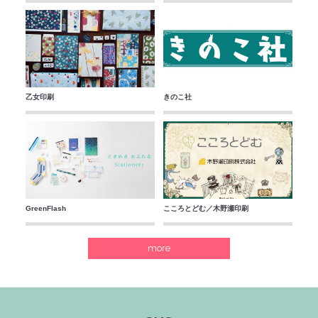
乙女印刷
きのこ社
GreenFlash
こころとどむ／木野瀬印刷
more