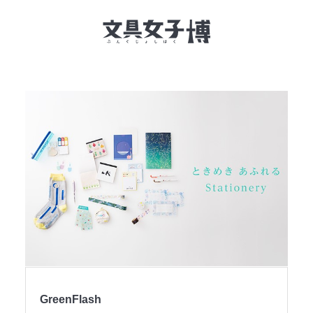
文具女子博とは
イベント一覧
NEWS
文具女子アワード
アイデアコンペ
レポート
GreenFlash