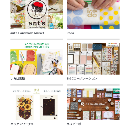
ant’s Handmade Market
irodo
いろは出版
S＆Cコーポレーション
エッグンワークス
エヌビー社