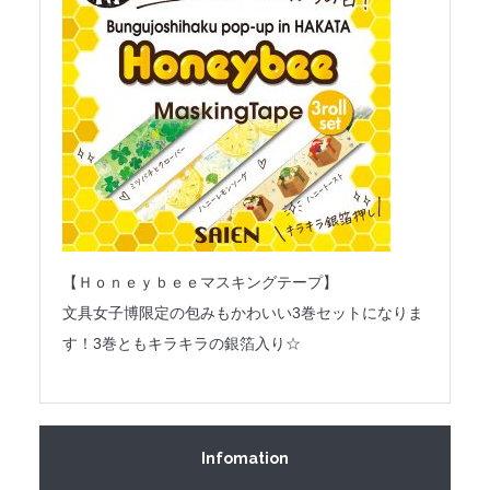
【Ｈｏｎｅｙｂｅｅマスキングテープ】
文具女子博限定の包みもかわいい3巻セットになりま
す！3巻ともキラキラの銀箔入り☆
Infomation