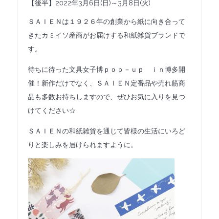
【後半】2022年3月6日(日)～3月8日(火)
法人のみなさまへ
ＳＡＩＥＮは１９２６年の創業から紙に向き合って
SHARE ME!
きたカミイソ産商がお届けする和紙雑貨ブランドで
す。
待ちに待った文具女子博ｐｏｐ－ｕｐ ｉｎ博多開
催！新作だけでなく、ＳＡＩＥＮ定番品や売れ筋商
品も多数お持ちしますので、ぜひお気に入りを見つ
けてください☆
ＳＡＩＥＮの和紙雑貨を通じて皆様の生活にいろど
りと楽しみを届けられますように。