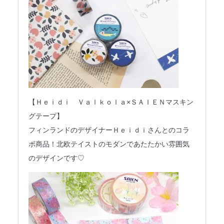
【Ｈｅｉｄｉ Ｖａｌｋｏｌａ×ＳＡＩＥＮマスキン
グテープ】
フィンランドのデザイナーＨｅｉｄｉさんとのコラ
ボ商品！北欧テイストのモダンであたたかい雰囲気
のデザインです♡