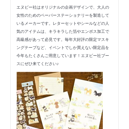
法人のみなさまへ
エヌビー社はオリジナルの企画デザインで、大人の
女性のためのペーパーステーショナリーを製造して
SHARE ME!
いるメーカーです。レターセットやシールなどの人
気のアイテムは、キラキラした箔やエンボス加工で
高級感があって必見です。毎年大好評の限定マスキ
ングテープなど、イベントでしか買えない限定品を
今年もたくさんご用意しています！エヌビー社ブー
スにぜひ来てください♪