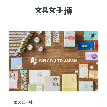
文具女子博とは
イベント一覧
NEWS
文具女子アワード
アイデアコンペ
レポート
エヌビー社